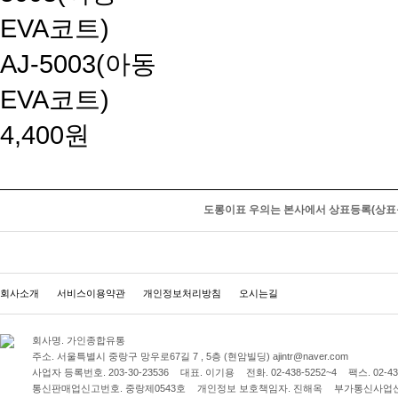
AJ-5003(아동
EVA코트)
4,400원
도롱이표 우의는 본사에서 상표등록(상표등
회사소개
서비스이용약관
개인정보처리방침
오시는길
회사명.
가인종합유통
주소.
서울특별시 중랑구 망우로67길 7 , 5층 (현암빌딩) ajintr@naver.com
사업자 등록번호.
203-30-23536
대표.
이기용
전화.
02-438-5252~4
팩스.
02-43
통신판매업신고번호.
중랑제0543호
개인정보 보호책임자.
진해옥
부가통신사업