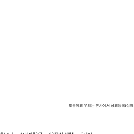
도롱이표 우의는 본사에서 상표등록(상표등
회사소개
서비스이용약관
개인정보처리방침
오시는길