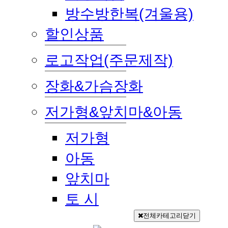
방수방한복(겨울용)
할인상품
로고작업(주문제작)
장화&가슴장화
저가형&앞치마&아동
저가형
아동
앞치마
토 시
전체카테고리닫기